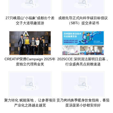
27只峨眉山“小福象”成都出个差
成都先导正式向科学碳目标倡议
交子大道萌趣巡游
（SBTi）提交承诺书
CREATIP荣膺Campaign 2025年
2025CCE 深圳清洁展明日启幕，
度独立代理商金奖
行业盛典亮点前瞻速递
聚力转化 赋能落地， 让参赛项目
贡乃烤鸡换季暖身饮食指南，番茄
产业化之路越走越宽
蛋汤菠菜小炒都安排好